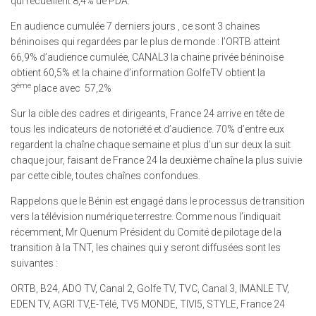
qui recueillent 8,4% de PDA.
En audience cumulée 7 derniers jours , ce sont 3 chaines
béninoises qui regardées par le plus de monde : l’ORTB atteint
66,9% d’audience cumulée, CANAL3 la chaine privée béninoise
obtient 60,5% et la chaine d’information GolfeTV obtient la
ème
3
place avec 57,2%
Sur la cible des cadres et dirigeants, France 24 arrive en tête de
tous les indicateurs de notoriété et d’audience. 70% d’entre eux
regardent la chaîne chaque semaine et plus d’un sur deux la suit
chaque jour, faisant de France 24 la deuxième chaîne la plus suivie
par cette cible, toutes chaînes confondues.
Rappelons que le Bénin est engagé dans le processus de transition
vers la télévision numérique terrestre. Comme nous l’indiquait
récemment, Mr Quenum Président du Comité de pilotage de la
transition à la TNT, les chaines qui y seront diffusées sont les
suivantes :
ORTB, B24, ADO TV, Canal 2, Golfe TV, TVC, Canal 3, IMANLE TV,
EDEN TV, AGRI TV,E-Télé, TV5 MONDE, TIVI5, STYLE, France 24