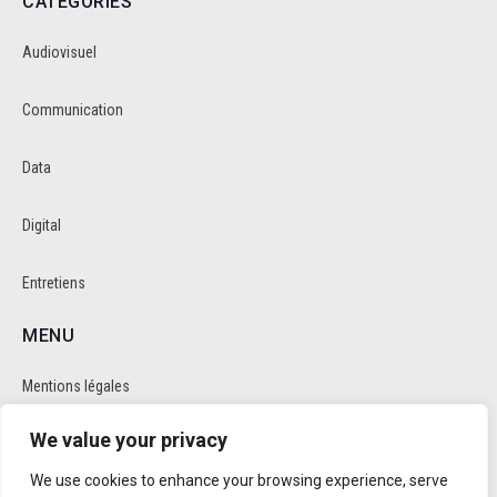
CATEGORIES
Audiovisuel
Communication
Data
Digital
Entretiens
MENU
Mentions légales
We value your privacy
Politique de cookie et de confidentalité
We use cookies to enhance your browsing experience, serve
RÉSEAUX SOCIAUX