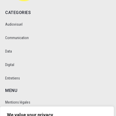
CATEGORIES
Audiovisuel
Communication
Data
Digital
Entretiens
MENU
Mentions légales
We value your privacy
Politique de cookie et de confidentalité