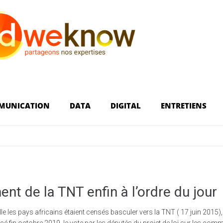
MUNICATION
DATA
DIGITAL
ENTRETIENS
nt de la TNT enfin à l’ordre du jour
le les pays africains étaient censés basculer vers la TNT ( 17 juin 2015), 
 fin octobre 2019, le vote par les députés du projet de loi sur les com