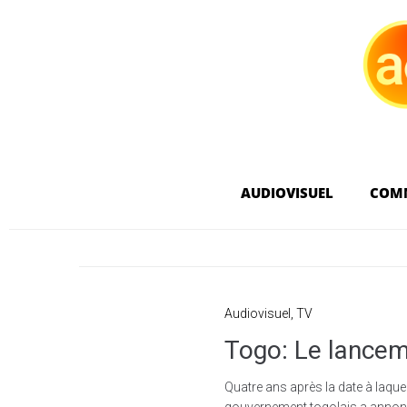
AUDIOVISUEL
COM
Audiovisuel
,
TV
Togo: Le lanceme
Quatre ans après la date à laquel
gouvernement togolais a annoncé