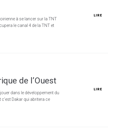
!
LIRE
voirienne à se lancer sur la TNT
cupera le canal 4 de la TNT et
rique de l’Ouest
LIRE
à jouer dans le développement du
 c’est Dakar qui abritera ce