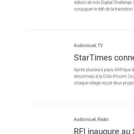
édition de son Digital Challenge.
conjuguer le défi de la transition
Audiovisuel
,
TV
StarTimes connec
Après plusieurs pays d’Afrique de
désormais à la Côte d’Ivoire. Ce p
chaque village reçoit deux project
Audiovisuel
,
Radio
RFI inaugure au