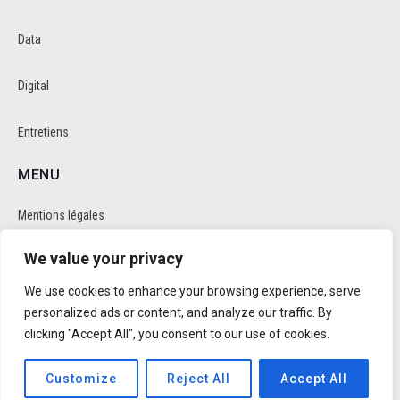
Data
Digital
Entretiens
MENU
Mentions légales
We value your privacy
Politique de cookie et de confidentalité
We use cookies to enhance your browsing experience, serve
RÉSEAUX SOCIAUX
personalized ads or content, and analyze our traffic. By
clicking "Accept All", you consent to our use of cookies.
Customize
Reject All
Accept All
Réalisé par
Trusty Studio