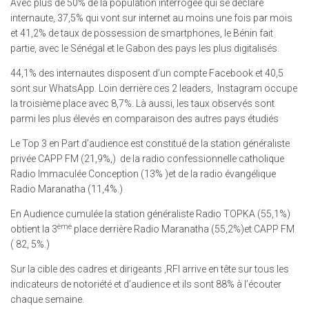
Avec plus de 50% de la population interrogée qui se déclare
internaute, 37,5% qui vont sur internet au moins une fois par mois
et 41,2% de taux de possession de smartphones, le Bénin fait
partie, avec le Sénégal et le Gabon des pays les plus digitalisés.
44,1% des internautes disposent d’un compte Facebook et 40,5
sont sur WhatsApp. Loin derrière ces 2 leaders, Instagram occupe
la troisième place avec 8,7%. Là aussi, les taux observés sont
parmi les plus élevés en comparaison des autres pays étudiés
Le Top 3 en Part d’audience est constitué de la station généraliste
privée CAPP FM (21,9%,) de la radio confessionnelle catholique
Radio Immaculée Conception (13% )et de la radio évangélique
Radio Maranatha (11,4%.)
En Audience cumulée la station généraliste Radio TOPKA (55,1%)
ème
obtient la 3
place derrière Radio Maranatha (55,2%)et CAPP FM
( 82, 5%.)
Sur la cible des cadres et dirigeants ,RFI arrive en tête sur tous les
indicateurs de notoriété et d’audience et ils sont 88% à l’écouter
chaque semaine.