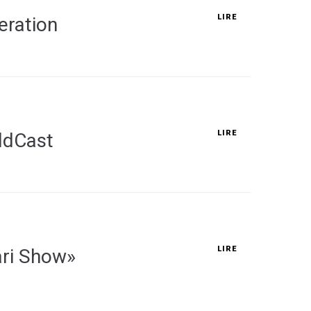
LIRE
eration
LIRE
rldCast
LIRE
ari Show»