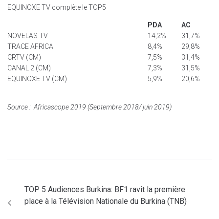
EQUINOXE TV complète le TOP5
PDA
AC
NOVELAS TV
14,2%
31,7%
TRACE AFRICA
8,4%
29,8%
CRTV (CM)
7,5%
31,4%
CANAL 2 (CM)
7,3%
31,5%
EQUINOXE TV (CM)
5,9%
20,6%
Source : Africascope 2019 (Septembre 2018/ juin 2019)
TOP 5 Audiences Burkina: BF1 ravit la première
place à la Télévision Nationale du Burkina (TNB)