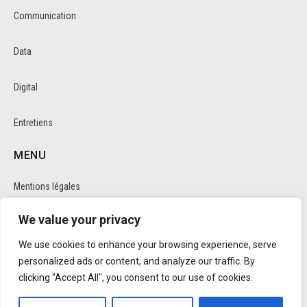
Communication
Data
Digital
Entretiens
MENU
Mentions légales
We value your privacy
Politique de cookie et de confidentalité
We use cookies to enhance your browsing experience, serve
RÉSEAUX SOCIAUX
personalized ads or content, and analyze our traffic. By
clicking "Accept All", you consent to our use of cookies.