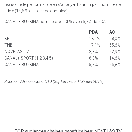
réalise cette performance en s’appuyant sur un petit nombre de
fidèle (14,6 % d’audience cumulée)
CANAL 3 BURKINA complète le TOP5 avec 5,7% de PDA
PDA
AC
BF1
18,1%
68,0%
TNB
17,1%
65,6%
NOVELAS TV
8,3%
22,9%
CANAL+ SPORT (1,2,3,4,5)
6,0%
14,6%
CANAL 3 BURKINA
5,7%
25,8%
Source : Africascope 2019 (Septembre 2018/ juin 2019)
TOP audiences chaines panafricaines: NOVELAS TV