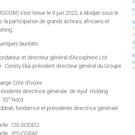
P
p
SCOM) s’est tenue le 9 juin 2022, à Abidjan sous le
7
c la participation de grands acteurs, africains et
N
7
eting.
T
d
uelques lauréats :
7
B
fondateur et directeur général d’Acosphere Ltd
l
: Consty Eka, président directeur général du Groupe
7
range Côte d’Ivoire
présidente directrice générale de Ayuf Holding
: 35° Nord
Cobbah, fondatrice et présidente directrice générale
elle : CIE-SODECI
nelle : IPS-CGRAE