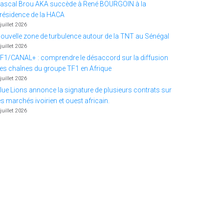
ascal Brou AKA succède à René BOURGOIN à la
résidence de la HACA
 juillet 2026
ouvelle zone de turbulence autour de la TNT au Sénégal
 juillet 2026
F1/CANAL+ : comprendre le désaccord sur la diffusion
es chaînes du groupe TF1 en Afrique
 juillet 2026
lue Lions annonce la signature de plusieurs contrats sur
es marchés ivoirien et ouest africain.
 juillet 2026