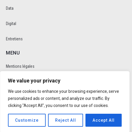
Data
Digital
Entretiens
MENU
Mentions légales
We value your privacy
Politique de cookie et de confidentalité
We use cookies to enhance your browsing experience, serve
RÉSEAUX SOCIAUX
personalized ads or content, and analyze our traffic. By
clicking "Accept All", you consent to our use of cookies.
Customize
Reject All
Accept All
Réalisé par
Trusty Studio