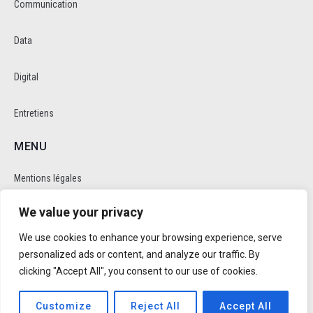
Communication
Data
Digital
Entretiens
MENU
Mentions légales
We value your privacy
Politique de cookie et de confidentalité
We use cookies to enhance your browsing experience, serve
RÉSEAUX SOCIAUX
personalized ads or content, and analyze our traffic. By
clicking "Accept All", you consent to our use of cookies.
Customize
Reject All
Accept All