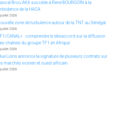
ascal Brou AKA succède à René BOURGOIN à la
résidence de la HACA
 juillet 2026
ouvelle zone de turbulence autour de la TNT au Sénégal
 juillet 2026
F1/CANAL+ : comprendre le désaccord sur la diffusion
es chaînes du groupe TF1 en Afrique
 juillet 2026
lue Lions annonce la signature de plusieurs contrats sur
es marchés ivoirien et ouest africain.
 juillet 2026