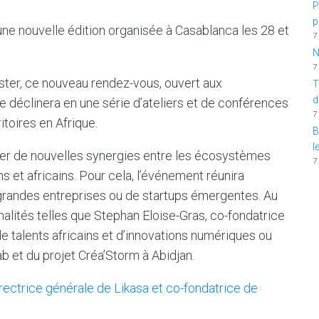
P
p
ne nouvelle édition organisée à Casablanca les 28 et
7
N
7
ster, ce nouveau rendez-vous, ouvert aux
T
d
 déclinera en une série d’ateliers et de conférences
7
itoires en Afrique.
B
l
éer de nouvelles synergies entre les écosystèmes
7
s et africains. Pour cela, l’événement réunira
grandes entreprises ou de startups émergentes. Au
nalités telles que Stephan Eloise-Gras, co-fondatrice
de talents africains et d’innovations numériques ou
 et du projet Créa’Storm à Abidjan.
rectrice générale de Likasa et co-fondatrice de