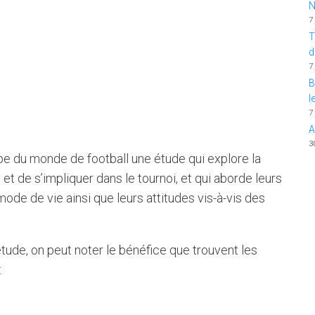
N
7
T
d
7
B
l
7
A
3
pe du monde de football une étude qui explore la
et de s’impliquer dans le tournoi, et qui aborde leurs
de de vie ainsi que leurs attitudes vis-à-vis des
de, on peut noter le bénéfice que trouvent les
: