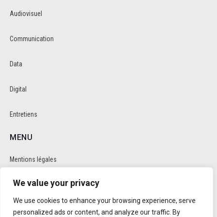
Audiovisuel
Communication
Data
Digital
Entretiens
MENU
Mentions légales
We value your privacy
Politique de cookie et de confidentalité
We use cookies to enhance your browsing experience, serve
RÉSEAUX SOCIAUX
personalized ads or content, and analyze our traffic. By