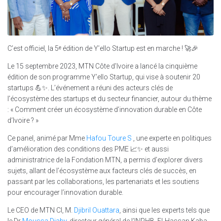
C’est officiel, la 5ᵉ édition de Y’ello Startup est en marche ! 🚀🎉
Le 15 septembre 2023, MTN Côte d’Ivoire a lancé la cinquième
édition de son programme Y’ello Startup, qui vise à soutenir 20
startups 💪✨. L’événement a réuni des acteurs clés de
l’écosystème des startups et du secteur financier, autour du thème
: « Comment créer un écosystème d’innovation durable en Côte
d’Ivoire ? »
Ce panel, animé par Mme
Hafou Toure S
, une experte en politiques
d’amélioration des conditions des PME 📈✨ et aussi
administratrice de la Fondation MTN, a permis d’explorer divers
sujets, allant de l’écosystème aux facteurs clés de succès, en
passant par les collaborations, les partenariats et les soutiens
pour encourager l’innovation durable.
Le CEO de MTN CI, M.
Djibril Ouattara
, ainsi que les experts tels que
le Dr
Moussa Diaby
, directeur général de l’INPHB, El-Hassan Kaba,