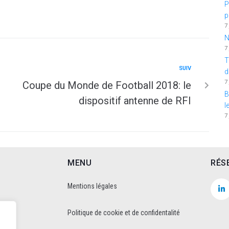
P
p
7
N
7
T
SUIV
d
7
Coupe du Monde de Football 2018: le
B
dispositif antenne de RFI
l
7
MENU
RÉS
Mentions légales
Politique de cookie et de confidentalité