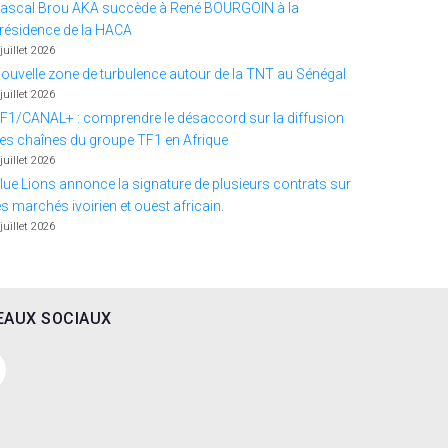
ascal Brou AKA succède à René BOURGOIN à la
résidence de la HACA
 juillet 2026
ouvelle zone de turbulence autour de la TNT au Sénégal
 juillet 2026
F1/CANAL+ : comprendre le désaccord sur la diffusion
es chaînes du groupe TF1 en Afrique
 juillet 2026
lue Lions annonce la signature de plusieurs contrats sur
es marchés ivoirien et ouest africain.
 juillet 2026
EAUX SOCIAUX