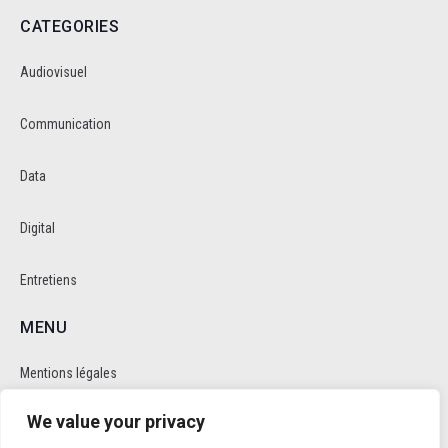
CATEGORIES
Audiovisuel
Communication
Data
Digital
Entretiens
MENU
Mentions légales
We value your privacy
Politique de cookie et de confidentalité