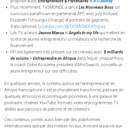
propose aussi
Entrepreneurs & Partenaires
et
RTI Money
Plus récemment, TV5MONDE a lancé
Les Nouveaux Boss
un
concours panafricain en partenariat APF, avec jury incluant
Elizabeth Tchoungui (Orange) et portraits de gagnants
francophones (
youtube.com/@TV5MONDEAfrique
).​
Life TV, a lancé
Jeunes Mansa
et
Angels In my life
qui mettent en
scène de jeunes entrepreneurs ou créateurs à la recherche de
financement
RFI est également très présent sur ce créneau avec
8 milliards
de voisins – Entreprendre en Afrique
dans lequel, chaque mois,
le coach Didier Acouetey, président d’AfricSearch, conseille un
jeune entrepreneur sur ses difficultés.
En quelques années, le contenu autour de l’entrepreneuriat en
Afrique francophone s’est profondément transformé, passant de
quelques émissions économiques pionnières à une galaxie de
podcasts, chaînes YouTube, formats vidéo et programmes TV
dédiés aux parcours de patrons et de créateurs.
Ces contenus, portés aussi bien par des plateformes
internationales que par des médias locaux, donnent la parole aux