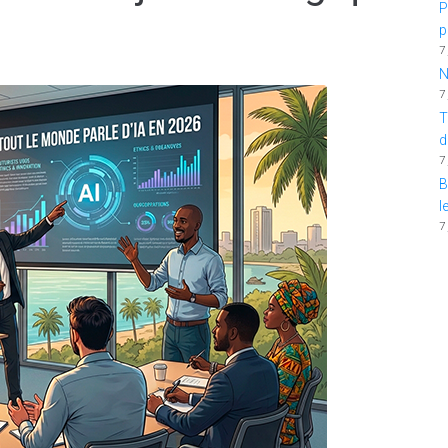
P
p
7
N
7
T
d
7
B
l
7