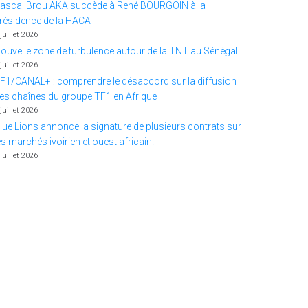
ascal Brou AKA succède à René BOURGOIN à la
résidence de la HACA
 juillet 2026
ouvelle zone de turbulence autour de la TNT au Sénégal
 juillet 2026
F1/CANAL+ : comprendre le désaccord sur la diffusion
es chaînes du groupe TF1 en Afrique
 juillet 2026
lue Lions annonce la signature de plusieurs contrats sur
es marchés ivoirien et ouest africain.
 juillet 2026