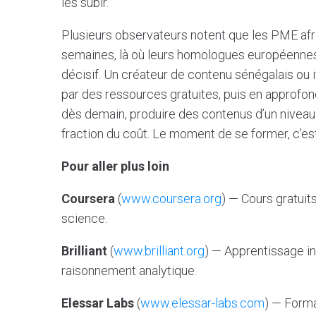
les subir.
Plusieurs observateurs notent que les PME afric
semaines, là où leurs homologues européennes m
décisif. Un créateur de contenu sénégalais ou
par des ressources gratuites, puis en approfon
dès demain, produire des contenus d’un nivea
fraction du coût. Le moment de se former, c’es
Pour aller plus loin
Coursera
(
www.coursera.org
) — Cours gratuits
science.
Brilliant
(
www.brilliant.org
) — Apprentissage in
raisonnement analytique.
Elessar Labs
(
www.elessar-labs.com
) — Forma