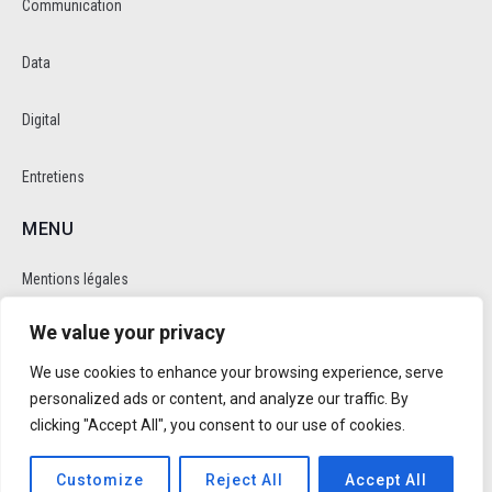
Communication
Data
Digital
Entretiens
MENU
Mentions légales
We value your privacy
Politique de cookie et de confidentalité
We use cookies to enhance your browsing experience, serve
RÉSEAUX SOCIAUX
personalized ads or content, and analyze our traffic. By
clicking "Accept All", you consent to our use of cookies.
Customize
Reject All
Accept All