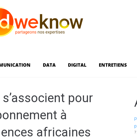
MUNICATION
DATA
DIGITAL
ENTRETIENS
s’associent pour
abonnement à
P
p
iences africaines
7