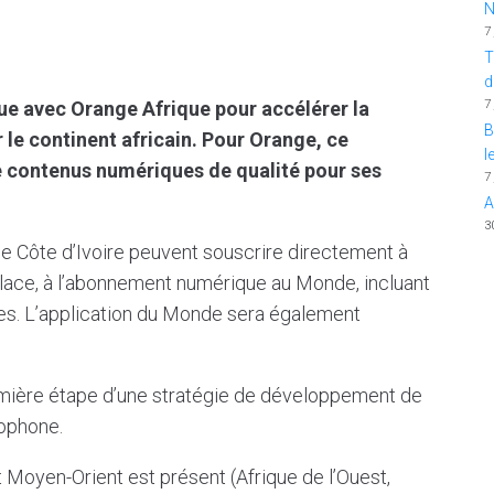
N
7
T
d
7
ue avec Orange Afrique pour accélérer la
B
le continent africain. Pour Orange, ce
l
de contenus numériques de qualité pour ses
7
A
3
ge Côte d’Ivoire peuvent souscrire directement à
Place, à l’abonnement numérique au Monde, incluant
ives. L’application du Monde sera également
emière étape d’une stratégie de développement de
ophone.
 Moyen-Orient est présent (Afrique de l’Ouest,