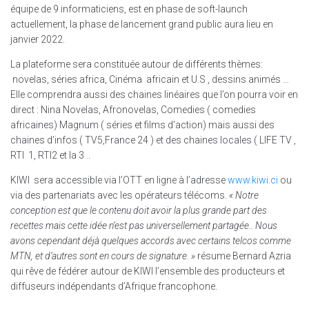
équipe de 9 informaticiens, est en phase de soft-launch
actuellement, la phase de lancement grand public aura lieu en
janvier 2022.
La plateforme sera constituée autour de différents thèmes:
novelas, séries africa, Cinéma africain et U.S , dessins animés …
Elle comprendra aussi des chaines linéaires que l’on pourra voir en
direct : Nina Novelas, Afronovelas, Comedies ( comedies
africaines) Magnum ( séries et films d’action) mais aussi des
chaines d’infos ( TV5,France 24 ) et des chaines locales ( LIFE TV ,
RTI 1, RTI2 et la 3 ..
KIWI sera accessible via l’OTT en ligne à l’adresse
www.kiwi.ci
ou
via des partenariats avec les opérateurs télécoms.
« Notre
conception est que le contenu doit avoir la plus grande part des
recettes mais cette idée n’est pas universellement partagée.. Nous
avons cependant déjà quelques accords avec certains telcos comme
MTN, et d’autres sont en cours de signature. »
résume Bernard Azria
qui rêve de fédérer autour de KIWI l’ensemble des producteurs et
diffuseurs indépendants d’Afrique francophone.