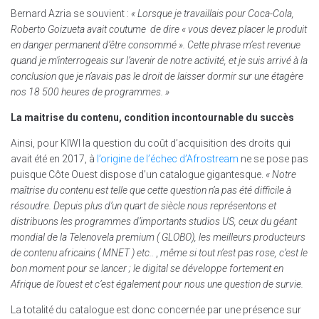
Bernard Azria se souvient :
« Lorsque je travaillais pour Coca-Cola,
Roberto Goizueta avait coutume de dire « vous devez placer le produit
en danger permanent d’être consommé ». Cette phrase m’est revenue
quand je m’interrogeais sur l’avenir de notre activité, et je suis arrivé à la
conclusion que je n’avais pas le droit de laisser dormir sur une étagère
nos 18 500 heures de programmes. »
La maitrise du contenu, condition incontournable du succès
Ainsi, pour KIWI la question du coût d’acquisition des droits qui
avait été en 2017, à
l’origine de l’échec d’Afrostream
ne se pose pas
puisque Côte Ouest dispose d’un catalogue gigantesque.
« Notre
maîtrise du contenu est telle que cette question n’a pas été difficile à
résoudre. Depuis plus d’un quart de siècle nous représentons et
distribuons les programmes d’importants studios US, ceux du géant
mondial de la Telenovela premium ( GLOBO), les meilleurs producteurs
de contenu africains ( MNET ) etc..
,
même si tout n’est pas rose, c’est le
bon moment pour se lancer ; le digital se développe fortement en
Afrique de l’ouest et c’est également pour nous une question de survie.
La totalité du catalogue est donc concernée par une présence sur