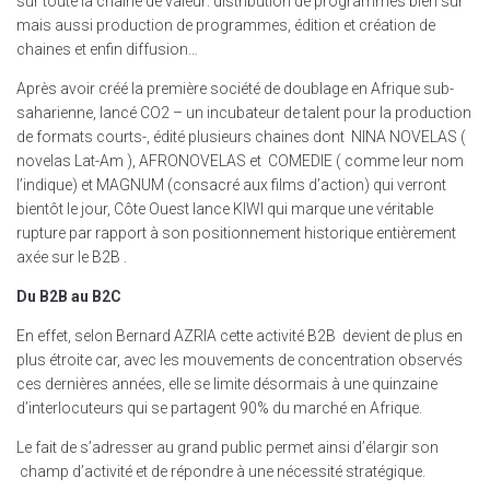
sur toute la chaine de valeur: distribution de programmes bien sûr
mais aussi production de programmes, édition et création de
chaines et enfin diffusion…
Après avoir créé la première société de doublage en Afrique sub-
saharienne, lancé CO2 – un incubateur de talent pour la production
de formats courts-, édité plusieurs chaines dont NINA NOVELAS (
novelas Lat-Am ), AFRONOVELAS et COMEDIE ( comme leur nom
l’indique) et MAGNUM (consacré aux films d’action) qui verront
bientôt le jour, Côte Ouest lance KIWI qui marque une véritable
rupture par rapport à son positionnement historique entièrement
axée sur le B2B .
Du B2B au B2C
En effet, selon Bernard AZRIA cette activité B2B devient de plus en
plus étroite car, avec les mouvements de concentration observés
ces dernières années, elle se limite désormais à une quinzaine
d’interlocuteurs qui se partagent 90% du marché en Afrique.
Le fait de s’adresser au grand public permet ainsi d’élargir son
champ d’activité et de répondre à une nécessité stratégique.