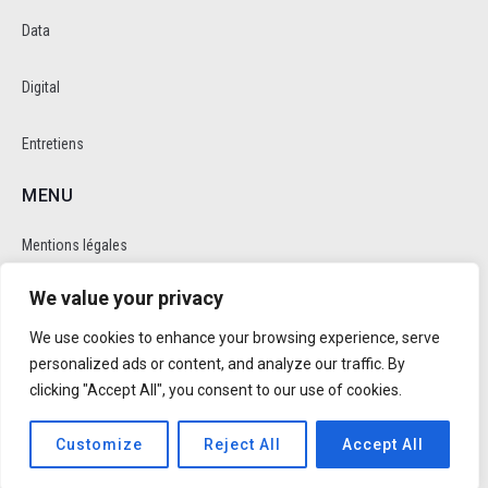
Data
Digital
Entretiens
MENU
Mentions légales
We value your privacy
Politique de cookie et de confidentalité
We use cookies to enhance your browsing experience, serve
RÉSEAUX SOCIAUX
personalized ads or content, and analyze our traffic. By
clicking "Accept All", you consent to our use of cookies.
Customize
Reject All
Accept All
Réalisé par
Trusty Studio