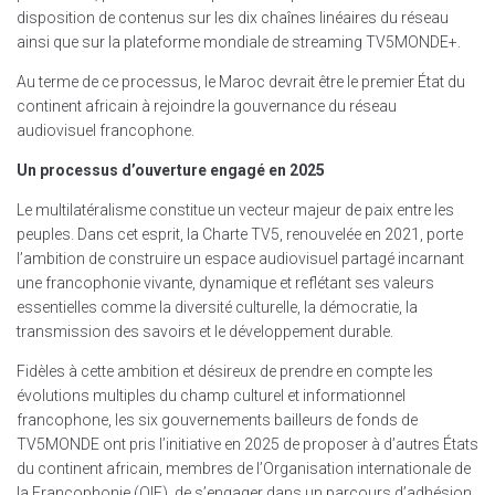
disposition de contenus sur les dix chaînes linéaires du réseau
ainsi que sur la plateforme mondiale de streaming TV5MONDE+.
Au terme de ce processus, le Maroc devrait être le premier État du
continent africain à rejoindre la gouvernance du réseau
audiovisuel francophone.
Un processus d’ouverture engagé en 2025
Le multilatéralisme constitue un vecteur majeur de paix entre les
peuples. Dans cet esprit, la Charte TV5, renouvelée en 2021, porte
l’ambition de construire un espace audiovisuel partagé incarnant
une francophonie vivante, dynamique et reflétant ses valeurs
essentielles comme la diversité culturelle, la démocratie, la
transmission des savoirs et le développement durable.
Fidèles à cette ambition et désireux de prendre en compte les
évolutions multiples du champ culturel et informationnel
francophone, les six gouvernements bailleurs de fonds de
TV5MONDE ont pris l’initiative en 2025 de proposer à d’autres États
du continent africain, membres de l’Organisation internationale de
la Francophonie (OIF), de s’engager dans un parcours d’adhésion