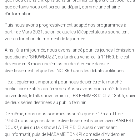
que nous avons entrepris dans un premier temps et c’est pour cela
que certains nous ont perçu, au départ, comme une chaîne
d’information.
Puis nous avons progressivement adapté nos programmes à
partir de Mars 2021, selon ce que les téléspectateurs souhaitent
voir en fonction du moment de la journée.
Ainsi, à la mi-journée, nous avons lancé pour les jeunes l’émission
quotidienne “SHOWBUZZ”, du lundi au vendredi à 11H50. Elle est
devenue en 3 mois une émission de référence dans le
divertissement tel que l’est NCI 360 dans les débats politiques.
Il était également important pour nous de pénétrer le marché
publicitaire relatifs aux femmes. Aussi avons-nous créé du lundi
au vendredi, le talk show féminin , LES FEMMES D’ICI à 13h05, suivi
de deux séries destinées au public féminin.
De même, nous nous sommes assurés que de 17h au JT de
19h50 nous soyons dans le divertissement ivoirien avec BABI EST
DOUX !, suivi du talk show LA TELE D’ICI aussi divertissant
qu’informatif, puis de MADAME TONKPI comédie d’Yvidero en