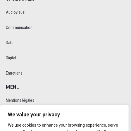
Audiovisuel
Communication
Data
Digital
Entretiens
MENU
Mentions légales
We value your privacy
Politique de cookie et de confidentalité
We use cookies to enhance your browsing experience, serve
RÉSEAUX SOCIAUX