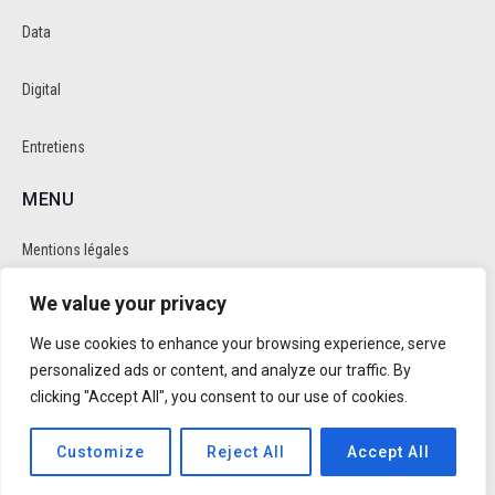
Data
Digital
Entretiens
MENU
Mentions légales
We value your privacy
Politique de cookie et de confidentalité
We use cookies to enhance your browsing experience, serve
RÉSEAUX SOCIAUX
personalized ads or content, and analyze our traffic. By
clicking "Accept All", you consent to our use of cookies.
Customize
Reject All
Accept All
Réalisé par
Trusty Studio