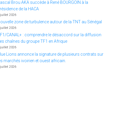
ascal Brou AKA succède à René BOURGOIN à la
résidence de la HACA
 juillet 2026
ouvelle zone de turbulence autour de la TNT au Sénégal
 juillet 2026
F1/CANAL+ : comprendre le désaccord sur la diffusion
es chaînes du groupe TF1 en Afrique
 juillet 2026
lue Lions annonce la signature de plusieurs contrats sur
es marchés ivoirien et ouest africain.
 juillet 2026