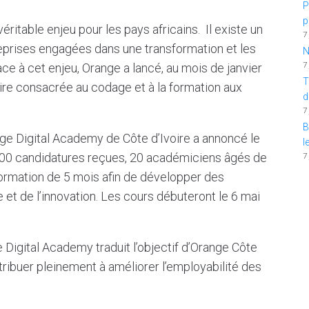
P
p
ritable enjeu pour les pays africains. Il existe un
7
reprises engagées dans une transformation et les
N
7
ce à cet enjeu, Orange a lancé, au mois de janvier
T
oire consacrée au codage et à la formation aux
d
7
B
ange Digital Academy de Côte d’Ivoire a annoncé le
l
500 candidatures reçues, 20 académiciens âgés de
7
formation de 5 mois afin de développer des
 de l’innovation. Les cours débuteront le 6 mai
Digital Academy traduit l’objectif d’Orange Côte
ontribuer pleinement à améliorer l’employabilité des