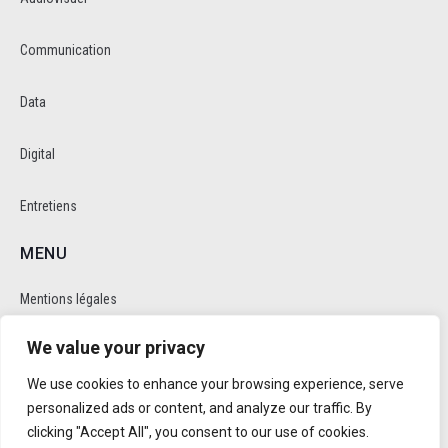
Communication
Data
Digital
Entretiens
MENU
Mentions légales
We value your privacy
Politique de cookie et de confidentalité
We use cookies to enhance your browsing experience, serve
RÉSEAUX SOCIAUX
personalized ads or content, and analyze our traffic. By
clicking "Accept All", you consent to our use of cookies.