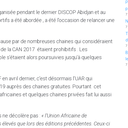
P
p
rganisée pendant le dernier DISCOP Abidjan et au
7
ortifs a été abordée , a été l’occasion de relancer une
N
7
T
d
n cause par de nombreuses chaines qui considéraient
7
de la CAN 2017 étaient prohibitifs . Les
B
le s’étaient alors poursuivies jusqu’à quelques
l
7
 en avril dernier, c’est désormais l’UAR qui
019 auprès des chaines gratuites. Pourtant cet
ricaines et quelques chaines privées fait lui aussi
 ne décolère pas :
« l’Union Africaine de
s élevés que lors des éditions précédentes. Ceux-ci