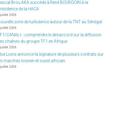
ascal Brou AKA succède à René BOURGOIN à la
résidence de la HACA
 juillet 2026
ouvelle zone de turbulence autour de la TNT au Sénégal
 juillet 2026
F1/CANAL+ : comprendre le désaccord sur la diffusion
es chaînes du groupe TF1 en Afrique
 juillet 2026
lue Lions annonce la signature de plusieurs contrats sur
es marchés ivoirien et ouest africain.
 juillet 2026