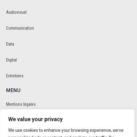
Audiovisuel
Communication
Data
Digital
Entretiens
MENU
Mentions légales
We value your privacy
Politique de cookie et de confidentalité
We use cookies to enhance your browsing experience, serve
RÉSEAUX SOCIAUX