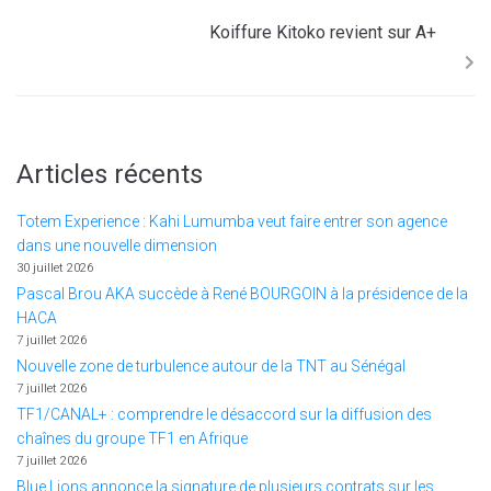
Koiffure Kitoko revient sur A+
Articles récents
Totem Experience : Kahi Lumumba veut faire entrer son agence
dans une nouvelle dimension
30 juillet 2026
Pascal Brou AKA succède à René BOURGOIN à la présidence de la
HACA
7 juillet 2026
Nouvelle zone de turbulence autour de la TNT au Sénégal
7 juillet 2026
TF1/CANAL+ : comprendre le désaccord sur la diffusion des
chaînes du groupe TF1 en Afrique
7 juillet 2026
Blue Lions annonce la signature de plusieurs contrats sur les