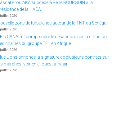
ascal Brou AKA succède à René BOURGOIN à la
résidence de la HACA
 juillet 2026
ouvelle zone de turbulence autour de la TNT au Sénégal
 juillet 2026
F1/CANAL+ : comprendre le désaccord sur la diffusion
es chaînes du groupe TF1 en Afrique
 juillet 2026
lue Lions annonce la signature de plusieurs contrats sur
es marchés ivoirien et ouest africain.
 juillet 2026