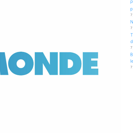
P
p
7
N
7
T
d
7
B
l
7