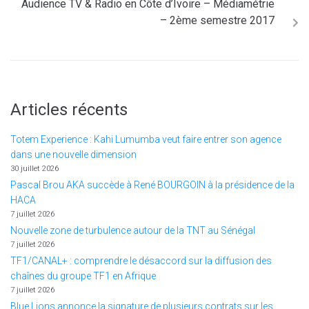
Audience TV & Radio en Côte d’Ivoire – Médiamétrie
– 2ème semestre 2017
Articles récents
Totem Experience : Kahi Lumumba veut faire entrer son agence
dans une nouvelle dimension
30 juillet 2026
Pascal Brou AKA succède à René BOURGOIN à la présidence de la
HACA
7 juillet 2026
Nouvelle zone de turbulence autour de la TNT au Sénégal
7 juillet 2026
TF1/CANAL+ : comprendre le désaccord sur la diffusion des
chaînes du groupe TF1 en Afrique
7 juillet 2026
Blue Lions annonce la signature de plusieurs contrats sur les