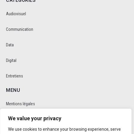
CATEGORIES
Audiovisuel
Communication
Data
Digital
Entretiens
MENU
Mentions légales
We value your privacy
Politique de cookie et de confidentalité
We use cookies to enhance your browsing experience, serve
RÉSEAUX SOCIAUX