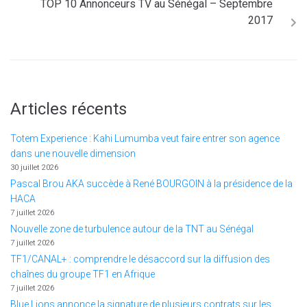
TOP 10 Annonceurs TV au Sénégal – Septembre
2017
Articles récents
Totem Experience : Kahi Lumumba veut faire entrer son agence
dans une nouvelle dimension
30 juillet 2026
Pascal Brou AKA succède à René BOURGOIN à la présidence de la
HACA
7 juillet 2026
Nouvelle zone de turbulence autour de la TNT au Sénégal
7 juillet 2026
TF1/CANAL+ : comprendre le désaccord sur la diffusion des
chaînes du groupe TF1 en Afrique
7 juillet 2026
Blue Lions annonce la signature de plusieurs contrats sur les