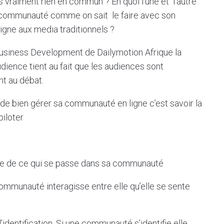
 vraiment rien en commun ? En quoi l’une et l’autre
 communauté comme on sait le faire avec son
gne aux media traditionnels ?
Business Development de Dailymotion Afrique la
ience tient au fait que les audiences sont
t au débat.
 de bien gérer sa communauté en ligne c’est savoir la
piloter
ute de ce qui se passe dans sa communauté
communauté interagisse entre elle qu’elle se sente
identification. Si une communauté s’identifie elle