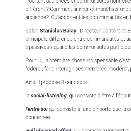
Pourtant audiences et communautés n’ont-elles
diffèrent ? Comment animer et monétiser une
audience? Qu’apportent les communautés en li
Selon
Stanislas Balaÿ
Directeur Content et 
principale différence entre communautés et aud
« passives » quand les communautés participen
Pour lui, la première chose indispensable c’est
fédérer, faire interagir ses membres, modérer, 
Ainsi il propose 3 concepts :
le
social-listening
qui consiste à être à l’éco
l’entre soi
qui consiste à faire en sorte que la 
concernée.
well observed effect
qui consiste a permettre l’