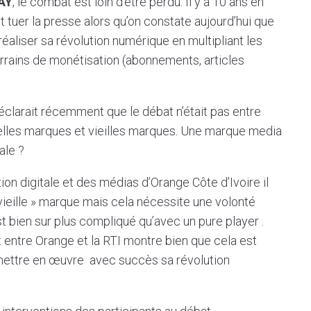
AY
, le combat est loin d’être perdu. Il y a 10 ans en
it tuer la presse alors qu’on constate aujourd’hui que
réaliser sa révolution numérique en multipliant les
rrains de monétisation (abonnements, articles
éclarait récemment que le débat n’était pas entre
velles marques et vieilles marques. Une marque media
ale ?
ion digitale et des médias d’Orange Côte d’Ivoire il
 vieille » marque mais cela nécessite une volonté
st bien sur plus compliqué qu’avec un pure player .
 entre Orange et la RTI montre bien que cela est
 mettre en œuvre avec succès sa révolution