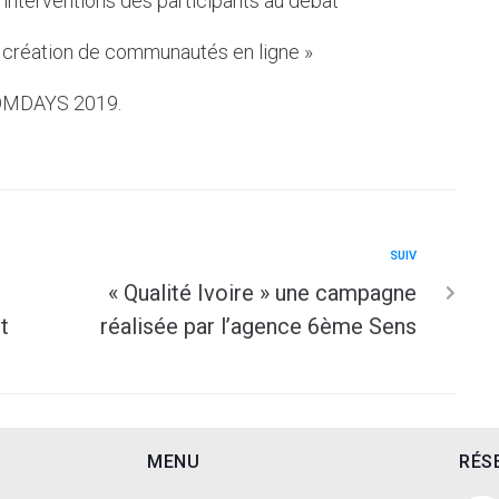
s interventions des participants au débat
la création de communautés en ligne »
COMDAYS 2019.
SUIV
« Qualité Ivoire » une campagne
t
réalisée par l’agence 6ème Sens
MENU
RÉS