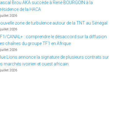
ascal Brou AKA succède à René BOURGOIN à la
résidence de la HACA
 juillet 2026
ouvelle zone de turbulence autour de la TNT au Sénégal
 juillet 2026
F1/CANAL+ : comprendre le désaccord sur la diffusion
es chaînes du groupe TF1 en Afrique
 juillet 2026
lue Lions annonce la signature de plusieurs contrats sur
es marchés ivoirien et ouest africain.
 juillet 2026