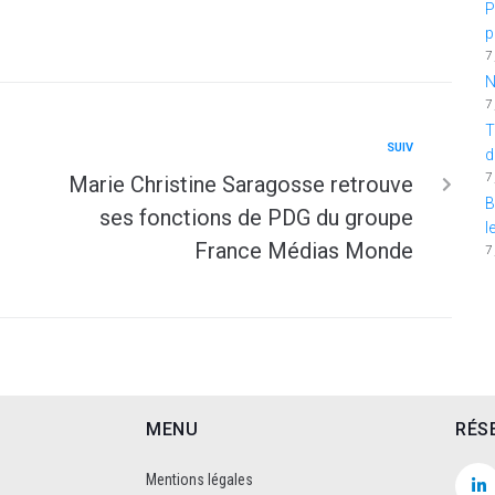
P
p
7
N
7
T
SUIV
d
7
Marie Christine Saragosse retrouve
B
ses fonctions de PDG du groupe
l
France Médias Monde
7
MENU
RÉS
Mentions légales