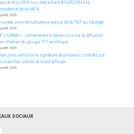
ascal Brou AKA succède à René BOURGOIN à la
résidence de la HACA
 juillet 2026
ouvelle zone de turbulence autour de la TNT au Sénégal
 juillet 2026
F1/CANAL+ : comprendre le désaccord sur la diffusion
es chaînes du groupe TF1 en Afrique
 juillet 2026
lue Lions annonce la signature de plusieurs contrats sur
es marchés ivoirien et ouest africain.
 juillet 2026
EAUX SOCIAUX