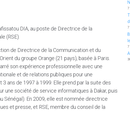
N
7
T
d
7
issatou DIA, au poste de Directrice de la
B
le (RSE).
l
7
ction de Directrice de la Communication et du
A
Orient du groupe Orange (21 pays), basée à Paris.
3
arré son expérience professionnelle avec une
ionale et de relations publiques pour une
 3 ans de 1997 à 1999. Elle prend par la suite des
r une société de service informatiques à Dakar, puis
 au Sénégal). En 2009, elle est nommée directrice
iques et presse, et RSE, membre du conseil de la