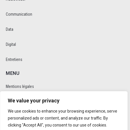
Communication
Data
Digital
Entretiens
MENU
Mentions légales
We value your privacy
Politique de cookie et de confidentalité
We use cookies to enhance your browsing experience, serve
RÉSEAUX SOCIAUX
personalized ads or content, and analyze our traffic. By
clicking "Accept All", you consent to our use of cookies.