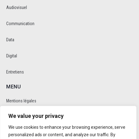
Audiovisuel
Communication
Data
Digital
Entretiens
MENU
Mentions légales
We value your privacy
Politique de cookie et de confidentalité
We use cookies to enhance your browsing experience, serve
RÉSEAUX SOCIAUX
personalized ads or content, and analyze our traffic. By