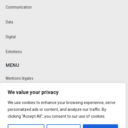
Communication
Data
Digital
Entretiens
MENU
Mentions légales
We value your privacy
Politique de cookie et de confidentalité
We use cookies to enhance your browsing experience, serve
RÉSEAUX SOCIAUX
personalized ads or content, and analyze our traffic. By
clicking "Accept All", you consent to our use of cookies.