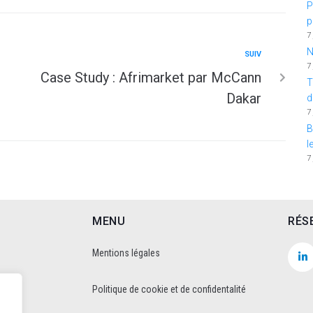
P
p
7
N
SUIV
7
Case Study : Afrimarket par McCann
T
Dakar
d
7
B
l
7
MENU
RÉS
Mentions légales
Politique de cookie et de confidentalité