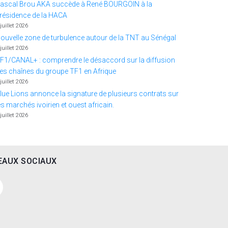
ascal Brou AKA succède à René BOURGOIN à la
résidence de la HACA
 juillet 2026
ouvelle zone de turbulence autour de la TNT au Sénégal
 juillet 2026
F1/CANAL+ : comprendre le désaccord sur la diffusion
es chaînes du groupe TF1 en Afrique
 juillet 2026
lue Lions annonce la signature de plusieurs contrats sur
es marchés ivoirien et ouest africain.
 juillet 2026
EAUX SOCIAUX