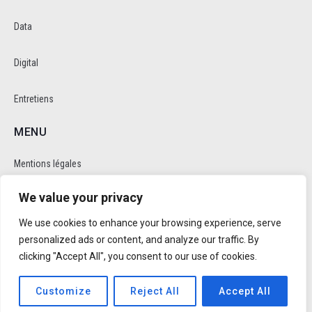
Data
Digital
Entretiens
MENU
Mentions légales
We value your privacy
Politique de cookie et de confidentalité
We use cookies to enhance your browsing experience, serve
RÉSEAUX SOCIAUX
personalized ads or content, and analyze our traffic. By
clicking "Accept All", you consent to our use of cookies.
Customize
Reject All
Accept All
Réalisé par
Trusty Studio