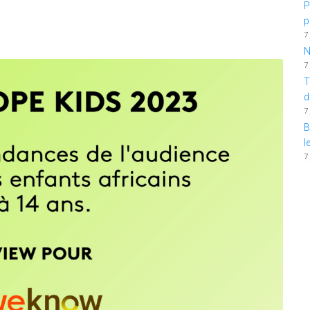
P
p
7
N
7
T
d
7
B
l
7