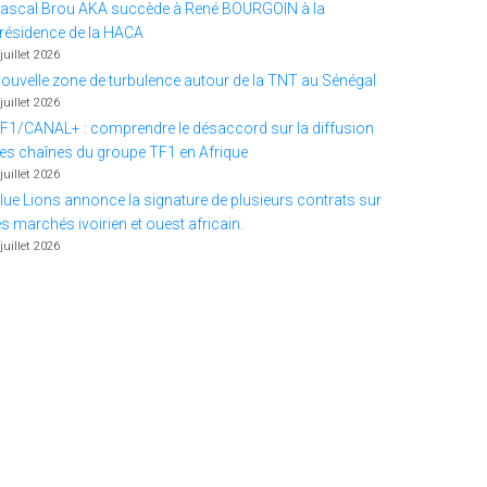
ascal Brou AKA succède à René BOURGOIN à la
résidence de la HACA
 juillet 2026
ouvelle zone de turbulence autour de la TNT au Sénégal
 juillet 2026
F1/CANAL+ : comprendre le désaccord sur la diffusion
es chaînes du groupe TF1 en Afrique
 juillet 2026
lue Lions annonce la signature de plusieurs contrats sur
es marchés ivoirien et ouest africain.
 juillet 2026