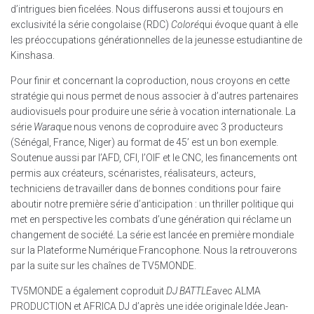
d’intrigues bien ficelées. Nous diffuserons aussi et toujours en
exclusivité la série congolaise (RDC)
Coloré
qui évoque quant à elle
les préoccupations générationnelles de la jeunesse estudiantine de
Kinshasa.
Pour finir et concernant la coproduction, nous croyons en cette
stratégie qui nous permet de nous associer à d’autres partenaires
audiovisuels pour produire une série à vocation internationale. La
série
Wara
que nous venons de coproduire avec 3 producteurs
(Sénégal, France, Niger) au format de 45’ est un bon exemple.
Soutenue aussi par l’AFD, CFI, l’OIF et le CNC, les financements ont
permis aux créateurs, scénaristes, réalisateurs, acteurs,
techniciens de travailler dans de bonnes conditions pour faire
aboutir notre première série d’anticipation : un thriller politique qui
met en perspective les combats d’une génération qui réclame un
changement de société. La série est lancée en première mondiale
sur la Plateforme Numérique Francophone. Nous la retrouverons
par la suite sur les chaînes de TV5MONDE.
TV5MONDE a également coproduit
DJ BATTLE
avec ALMA
PRODUCTION et AFRICA DJ d’après une idée originale Idée Jean-