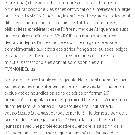
et préachat) et de coproduction auprès de nos partenaires en
Afrique Francophone. Ces séries ont vocation à intéresser un large
public sur TV5MONDE Afrique, la chaîne de Télévision où elles sont
diffusées quotidiennement depuis bientôt 15 ans (installées,
plébiscitées et fédératrices) et l’offre numérique Afrique mais aussi
sur les autres chaînes de TV5MONDE où nous pouvons les
découvrir depuis l’année dernière comme un genre télévisuel
complémentaire aux côtés des séries françaises, suisses, belges
et canadiennes. Depuis cette rentrée, certaines d’entre elles
minutieusement choisies sont aussi disponibles sur
TV5MONDEplus.
Notre ambition éditoriale est exigeante. Nous continuons à miser
sur les succès qui renforcent notre marque avec la diffusion en
exclusivité de nouvelles saisons de séries en format 26’
préachetées majoritairement en premier diffuseur : la 2eme saison
du thriller familial ivoirien qui se déroule dans l’industrie du
cacao
Sœurs Ennemies
coproduite par la RTI, la 3ème saison de la
série médicale sénégalaise
C’est la Vie
qui fait la part belle à la
jeunesse avec une portée éducative ou encore la saison 4 de la
très populaire série humoristique burkinabé
Les Bobodiouf
Le