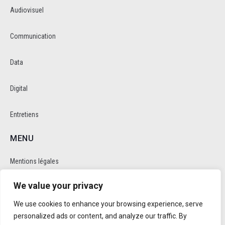
Audiovisuel
Communication
Data
Digital
Entretiens
MENU
Mentions légales
We value your privacy
Politique de cookie et de confidentalité
We use cookies to enhance your browsing experience, serve
RÉSEAUX SOCIAUX
personalized ads or content, and analyze our traffic. By