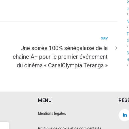
P
p
7
N
7
T
SUIV
d
7
Une soirée 100% sénégalaise de la
B
chaîne A+ pour le premier événement
l
du cinéma « CanalOlympia Teranga »
7
MENU
RÉS
Mentions légales
Politique de cookie et de confidentalité