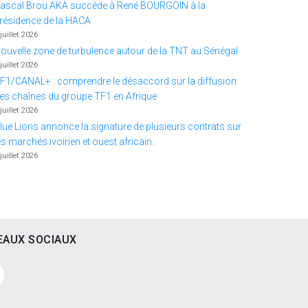
ascal Brou AKA succède à René BOURGOIN à la
résidence de la HACA
 juillet 2026
ouvelle zone de turbulence autour de la TNT au Sénégal
 juillet 2026
F1/CANAL+ : comprendre le désaccord sur la diffusion
es chaînes du groupe TF1 en Afrique
 juillet 2026
lue Lions annonce la signature de plusieurs contrats sur
es marchés ivoirien et ouest africain.
 juillet 2026
EAUX SOCIAUX