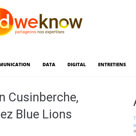
MUNICATION
DATA
DIGITAL
ENTRETIENS
en Cusinberche,
hez Blue Lions
T
a
3