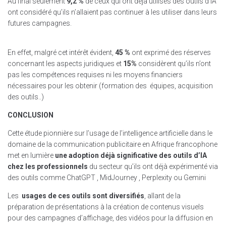
Au final seulement
9,2 %
de ceux qui ont déjà utilisés des outils d’IA
ont considéré qu’ils n’allaient pas continuer à les utiliser dans leurs
futures campagnes.
En effet, malgré cet intérêt évident,
45 %
ont exprimé des réserves
concernant les aspects juridiques et
15%
considèrent qu’ils n’ont
pas les compétences requises ni les moyens financiers
nécessaires pour les obtenir (formation des équipes, acquisition
des outils..)
CONCLUSION
Cette étude pionnière sur l’usage de l’intelligence artificielle dans le
domaine de la communication publicitaire en Afrique francophone
met en lumière
une adoption déjà significative des outils d’IA
chez les professionnels
du secteur qu’ils ont déjà expérimenté via
des outils comme ChatGPT , MidJourney , Perplexity ou Gemini
Les
usages de ces outils sont diversifiés
, allant de la
préparation de présentations à la création de contenus visuels
pour des campagnes d’affichage, des vidéos pour la diffusion en