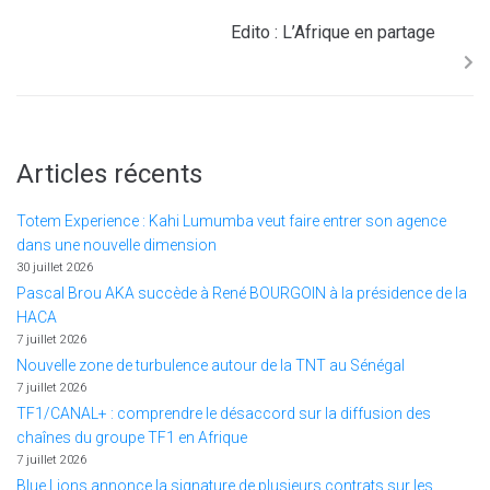
Edito : L’Afrique en partage
Articles récents
Totem Experience : Kahi Lumumba veut faire entrer son agence
dans une nouvelle dimension
30 juillet 2026
Pascal Brou AKA succède à René BOURGOIN à la présidence de la
HACA
7 juillet 2026
Nouvelle zone de turbulence autour de la TNT au Sénégal
7 juillet 2026
TF1/CANAL+ : comprendre le désaccord sur la diffusion des
chaînes du groupe TF1 en Afrique
7 juillet 2026
Blue Lions annonce la signature de plusieurs contrats sur les