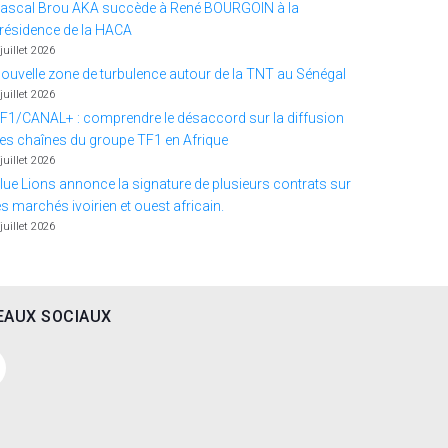
ascal Brou AKA succède à René BOURGOIN à la
résidence de la HACA
 juillet 2026
ouvelle zone de turbulence autour de la TNT au Sénégal
 juillet 2026
F1/CANAL+ : comprendre le désaccord sur la diffusion
es chaînes du groupe TF1 en Afrique
 juillet 2026
lue Lions annonce la signature de plusieurs contrats sur
es marchés ivoirien et ouest africain.
 juillet 2026
EAUX SOCIAUX