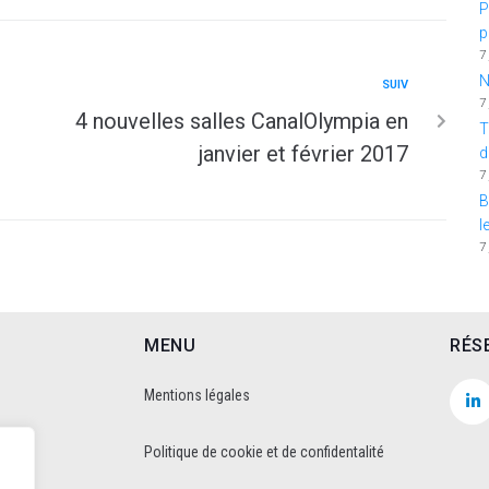
P
p
7
N
SUIV
7
4 nouvelles salles CanalOlympia en
T
janvier et février 2017
d
7
B
l
7
MENU
RÉS
Mentions légales
Politique de cookie et de confidentalité