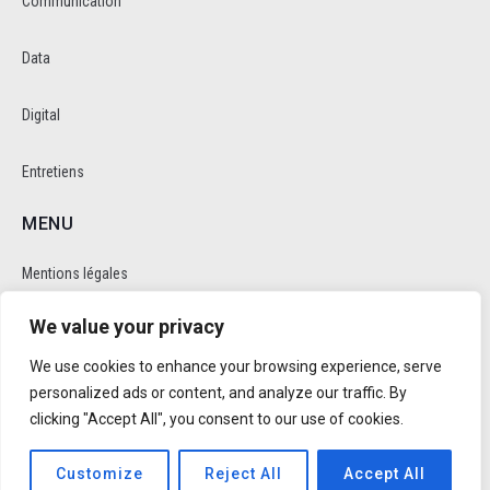
Communication
Data
Digital
Entretiens
MENU
Mentions légales
We value your privacy
Politique de cookie et de confidentalité
We use cookies to enhance your browsing experience, serve
RÉSEAUX SOCIAUX
personalized ads or content, and analyze our traffic. By
clicking "Accept All", you consent to our use of cookies.
Customize
Reject All
Accept All