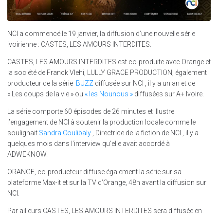
NCI a commencé le 19 janvier, la diffusion d’une nouvelle série
ivoirienne : CASTES, LES AMOURS INTERDITES.
CASTES, LES AMOURS INTERDITES est co-produite avec Orange et
la société de Franck Vlehi, LULLY GRACE PRODUCTION, également
producteur de la série
BUZZ
diffusée sur NCI , il y a un an et de
« Les coups de la vie » ou
« les Nounous »
diffusées sur A+ Ivoire.
La série comporte 60 épisodes de 26 minutes et illustre
l’engagement de NCI à soutenir la production locale comme le
soulignait
Sandra Coulibaly
, Directrice de la fiction de NCI , il y a
quelques mois dans l’interview qu’elle avait accordé à
ADWEKNOW.
ORANGE, co-producteur diffuse également la série sur sa
plateforme Max-it et sur la TV d’Orange, 48h avant la diffusion sur
NCI.
Par ailleurs CASTES, LES AMOURS INTERDITES sera diffusée en