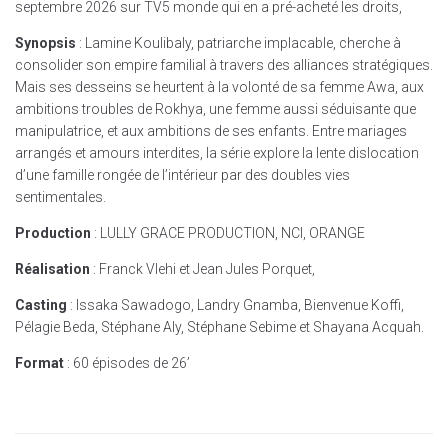
septembre 2026 sur TV5 monde qui en a pré-acheté les droits,
Synopsis
: Lamine Koulibaly, patriarche implacable, cherche à
consolider son empire familial à travers des alliances stratégiques.
Mais ses desseins se heurtent à la volonté de sa femme Awa, aux
ambitions troubles de Rokhya, une femme aussi séduisante que
manipulatrice, et aux ambitions de ses enfants. Entre mariages
arrangés et amours interdites, la série explore la lente dislocation
d’une famille rongée de l’intérieur par des doubles vies
sentimentales.
Production
: LULLY GRACE PRODUCTION, NCI, ORANGE
Réalisation
: Franck Vlehi et Jean Jules Porquet,
Casting
: Issaka Sawadogo, Landry Gnamba, Bienvenue Koffi,
Pélagie Beda, Stéphane Aly, Stéphane Sebime et Shayana Acquah.
Format
: 60 épisodes de 26’