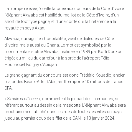
La trompe relevée, l’oreille tatouée aux couleurs de la Côte d’Ivoire,
l’éléphant Akwaba est habillé du maillot de la Côte d’Ivoire, d’un
short de foot type pagne, et d’une coiffe qui fait référence à la
royauté en pays Akan.
Akwaba, qui signifie « hospitalité », vient de dialectes de Côte
d’Ivoire, mais aussi du Ghana. Le mot est symbolisé par la
monumentale statue Akwaba, réalisée en 1989 par Koffi Donkor
érigée au milieu du carrefour à la sortie de l’aéroport Félix
Houphouët Boigny d’Abidjan.
Le grand gagnant du concours est donc Frédéric Kouadio, ancien
major des Beaux-Arts d’Abidjan. Il remporte 10 millions de francs
CFA.
«
Simple et efficace
», commentent la plupart des internautes, se
référant surtout au dessin de la mascotte. L’éléphant Akwaba sera
prochainement affiché dans les rues de toutes les villes du pays,
jusqu’au premier coup de sifflet de la CAN, le 13 janvier 2024.